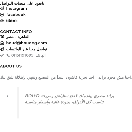
تابعونا على منصات التواصل
e
Instagram
b
facebook
o
tiktok
o
CONTACT INFO
k
القاهره - مصر
boud@boudeg.com
تواصل معنا عبر الواتساب
📞 الهاتف: 01151191095
ABOUT US
احنا مش مجرد براند… احنا تجربة فاشون بتبدأ من المصنع وتنتهي بإطلالة تليق بيك.
BOU’D براند مصري بيقدملك قطع ستايلش ومريحة
تناسب كل الأذواق، بجودة عالية وأسعار مناسبة.