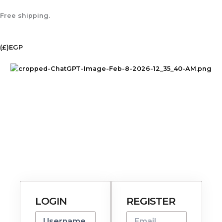
Skip
to
Free shipping.
content
(£)
EGP
MY ACCOUNT
HOME
MY ACCOUNT
/
0
LOGIN
REGISTER