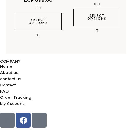
EGP
899.00
SELECT
OPTIONS
SELECT
OPTIONS
COMPANY
Home
About us
contact us
Contact
FAQ
Order Tracking
My Account
F
a
c