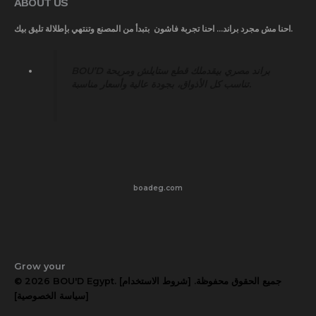
ABOUT US
احنا مش مجرد براند… احنا تجربة فاشون بتبدأ من المصنع وتنتهي بإطلالة تليق بيك.
BOU’D براند مصري بيقدملك قطع ستايلش ومريحة
تناسب كل الأذواق، بجودة عالية وأسعار مناسبة.
boadeg.com
Grow your
© 2026 BOU'D Egypt. جميع الحقوق محفوظة. [شروط الاستخدام]
[سياسة الخصوصية]